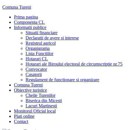
Skip
Comuna Tureni
to
Prima pagina
content
Componenta CL
Informatii publice
Situatii financiare
Declaratii de avere si interese
Registrul agricol
Organigrama
Lista Functiilor
Hotarari CL
Hotarari ale Biroului electoral de circumscriptie nr.75
Convocator
Casatorii
Regulament de functionare si organizare
Comuna Tureni
Obiective turistice
Cheile Turenilor
Biserica din Micesti
Lacuri Martinesti
Monitorul Oficial local
Plati online
Contact