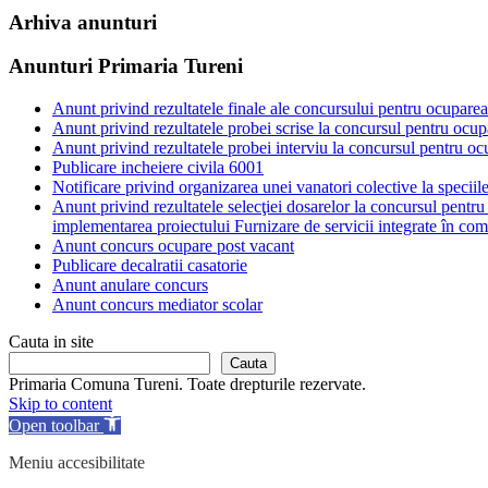
Arhiva anunturi
Anunturi Primaria Tureni
Anunt privind rezultatele finale ale concursului pentru ocupare
Anunt privind rezultatele probei scrise la concursul pentru ocu
Anunt privind rezultatele probei interviu la concursul pentru o
Publicare incheiere civila 6001
Notificare privind organizarea unei vanatori colective la speciile
Anunt privind rezultatele selecţiei dosarelor la concursul pentr
implementarea proiectului Furnizare de servicii integrate în comu
Anunt concurs ocupare post vacant
Publicare decalratii casatorie
Anunt anulare concurs
Anunt concurs mediator scolar
Cauta in site
Cauta
Primaria Comuna Tureni. Toate drepturile rezervate.
Skip to content
Open toolbar
Meniu accesibilitate