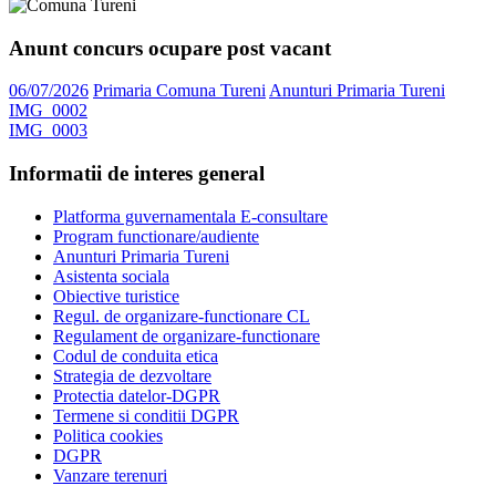
Anunt concurs ocupare post vacant
06/07/2026
Primaria Comuna Tureni
Anunturi Primaria Tureni
IMG_0002
IMG_0003
Informatii de interes general
Platforma guvernamentala E-consultare
Program functionare/audiente
Anunturi Primaria Tureni
Asistenta sociala
Obiective turistice
Regul. de organizare-functionare CL
Regulament de organizare-functionare
Codul de conduita etica
Strategia de dezvoltare
Protectia datelor-DGPR
Termene si conditii DGPR
Politica cookies
DGPR
Vanzare terenuri