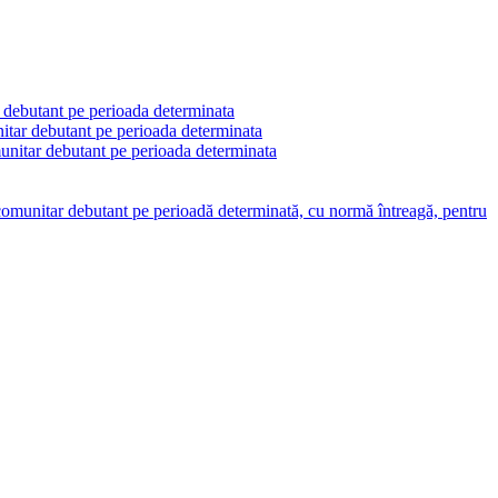
r debutant pe perioada determinata
nitar debutant pe perioada determinata
munitar debutant pe perioada determinata
l comunitar debutant pe perioadă determinată, cu normă întreagă, pentru