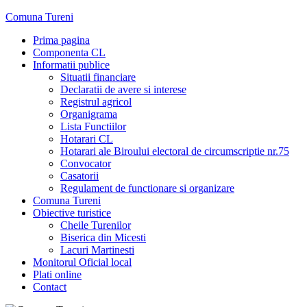
Skip
Comuna Tureni
to
Prima pagina
content
Componenta CL
Informatii publice
Situatii financiare
Declaratii de avere si interese
Registrul agricol
Organigrama
Lista Functiilor
Hotarari CL
Hotarari ale Biroului electoral de circumscriptie nr.75
Convocator
Casatorii
Regulament de functionare si organizare
Comuna Tureni
Obiective turistice
Cheile Turenilor
Biserica din Micesti
Lacuri Martinesti
Monitorul Oficial local
Plati online
Contact