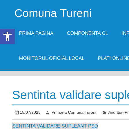
Skip
to
Comuna Tureni
content
Open toolbar
PRIMA PAGINA
COMPONENTA CL
IN
MONITORUL OFICIAL LOCAL
PLATI ONLIN
Sentinta validare suple
15/07/2025
Primaria Comuna Tureni
Anunturi Pr
SENTINTA VALIDARE SUPLEANT PSD