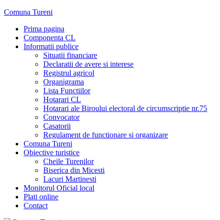
Skip
Comuna Tureni
to
Prima pagina
content
Componenta CL
Informatii publice
Situatii financiare
Declaratii de avere si interese
Registrul agricol
Organigrama
Lista Functiilor
Hotarari CL
Hotarari ale Biroului electoral de circumscriptie nr.75
Convocator
Casatorii
Regulament de functionare si organizare
Comuna Tureni
Obiective turistice
Cheile Turenilor
Biserica din Micesti
Lacuri Martinesti
Monitorul Oficial local
Plati online
Contact