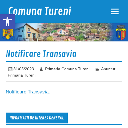
Skip
to
Comuna Tureni
content
Open toolbar
Notificare Transavia
31/05/2023
Primaria Comuna Tureni
Anunturi
Primaria Tureni
Notificare Transavia.
INFORMATII DE INTERES GENERAL