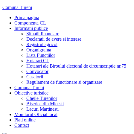
Skip
Comuna Tureni
to
Prima pagina
content
Componenta CL
Informatii publice
Situatii financiare
Declaratii de avere si interese
Registrul agricol
Organigrama
Lista Functiilor
Hotarari CL
Hotarari ale Biroului electoral de circumscriptie nr.75
Convocator
Casatorii
Regulament de functionare si organizare
Comuna Tureni
Obiective turistice
Cheile Turenilor
Biserica din Micesti
Lacuri Martinesti
Monitorul Oficial local
Plati online
Contact