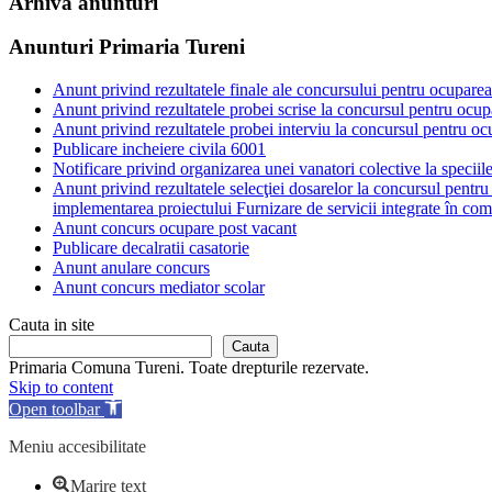
Arhiva anunturi
Anunturi Primaria Tureni
Anunt privind rezultatele finale ale concursului pentru ocupare
Anunt privind rezultatele probei scrise la concursul pentru ocu
Anunt privind rezultatele probei interviu la concursul pentru o
Publicare incheiere civila 6001
Notificare privind organizarea unei vanatori colective la speciile
Anunt privind rezultatele selecţiei dosarelor la concursul pentr
implementarea proiectului Furnizare de servicii integrate în comu
Anunt concurs ocupare post vacant
Publicare decalratii casatorie
Anunt anulare concurs
Anunt concurs mediator scolar
Cauta in site
Cauta
Primaria Comuna Tureni. Toate drepturile rezervate.
Skip to content
Open toolbar
Meniu accesibilitate
Marire text