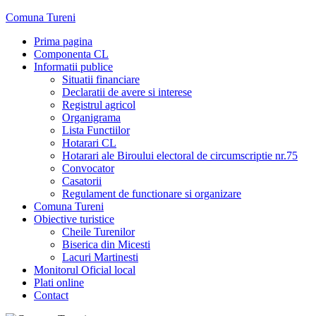
Skip
Comuna Tureni
to
Prima pagina
content
Componenta CL
Informatii publice
Situatii financiare
Declaratii de avere si interese
Registrul agricol
Organigrama
Lista Functiilor
Hotarari CL
Hotarari ale Biroului electoral de circumscriptie nr.75
Convocator
Casatorii
Regulament de functionare si organizare
Comuna Tureni
Obiective turistice
Cheile Turenilor
Biserica din Micesti
Lacuri Martinesti
Monitorul Oficial local
Plati online
Contact