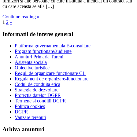
furnizori și alte persoane cu care Institutia a încheiat un contract sau
cu care aceasta se află […]
Continue reading »
1
2
»
Informatii de interes general
Platforma guvernamentala E-consultare
Program functionare/audiente
Anunturi Primaria Tureni
Asistenta sociala
Obiective turistice
Regul. de organizare-functionare CL
Regulament de organizare-functionare
Codul de conduita etica
Strategia de dezvoltare
Protectia datelor-DGPR
Termene si conditii DGPR
Politica cookies
DGPR
Vanzare terenuri
Arhiva anunturi