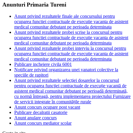
Anunturi Primaria Tureni
Anunt privind rezultatele finale ale concursului pentru
ocuparea functiei contractuale de executie vacanta de asistent
medical comunitar debutant pe perioada determinata
Anunt privind rezultatele probei scrise la concursul pentru
ocuparea functiei contractuale de executie vacanta de asistent
medical comunitar debutant pe perioada determinata
Anunt privind rezultatele probei interviu la concursul pentru
ocuparea functiei contractuale de executie vacanta de asistent
medical comunitar debutant pe perioada determinata
Publicare incheiere civila 6001
Notificare privind organizarea unei vanatori colective la
speciile de rapitori
Anunt privind rezultatele selecţiei dosarelor la concursul
pentru ocuparea funcţiei contractuale de execuție vacantă de
asistent medical comunitar debutant pe perioadă determinată,
cu normă întreagă, pentru implementarea proiectului Furnizare
de servicii integrate în comunitățile rurale
Anunt concurs ocupare post vacant
Publicare decalratii casatorie
Anunt anulare concurs
Anunt concurs mediator scolar