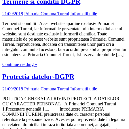
Termene si conditii DGPR
21/09/2018
Primaria Comuna Tureni
Informatii utile
Termeni si conditii Acest website apartine exclusiv Primariei
Comunei Tureni, iar informatiile prezentate prin intermediul acetui
website, sunt destinate exclusiv informarii clientilor. Toate
materialele de pe acest website sunt proprietatea Primariei Comunei
Tureni, reproducerea, stocarea ori transmiterea unor parti ori a
intregului continut al acestora, fara acordul prealabil al proprietarului
este interzisa. Primaria Comunei Tureni, isi rezerva dreptul de […]
Continue reading »
Protectia datelor-DGPR
21/09/2018
Primaria Comuna Tureni
Informatii utile
POLITICA GENERALA PRIVIND PROTECTIA DATELOR
CU CARACTER PERSONAL A Primariei Comunei Tureni
1.Prezentare generală 1.1. Introducere PRIMARIA
COMUNEI TURENI prelucrează date cu caracter personal
referitoare la persoane fizice. Acestea pot reprezenta date în legătură
cu cetateni domiciliati in raza teritoriala a comunei, angajati,