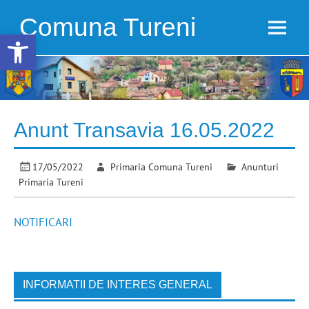
Skip
to
Comuna Tureni
content
Open toolbar
Anunt Transavia 16.05.2022
17/05/2022
Primaria Comuna Tureni
Anunturi
Primaria Tureni
NOTIFICARI
INFORMATII DE INTERES GENERAL