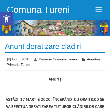
Skip
to
Comuna Tureni
content
Open toolbar
Anunt deratizare cladiri
17/03/2020
Primaria Comuna Tureni
Anunturi
Primaria Tureni
ANUNȚ
ASTĂZI, 17 MARTIE 2020, ÎNCEPÂND CU ORA 18.00 SE
VA EFECTUA DERATIZAREA TUTUROR CLĂDIRILOR CARE