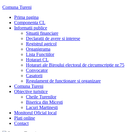
Skip
Comuna Tureni
to
Prima pagina
content
Componenta CL
Informatii publice
Situatii financiare
Declaratii de avere si interese
Registrul agricol
Organigrama
Lista Functiilor
Hotarari CL
Hotarari ale Biroului electoral de circumscriptie nr.75
Convocator
Casatorii
Regulament de functionare si organizare
Comuna Tureni
Obiective turistice
Cheile Turenilor
Biserica din Micesti
Lacuri Martinesti
Monitorul Oficial local
Plati online
Contact