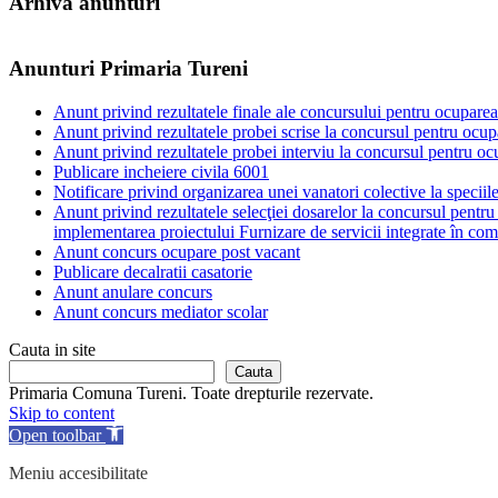
Arhiva anunturi
Anunturi Primaria Tureni
Anunt privind rezultatele finale ale concursului pentru ocupare
Anunt privind rezultatele probei scrise la concursul pentru ocu
Anunt privind rezultatele probei interviu la concursul pentru o
Publicare incheiere civila 6001
Notificare privind organizarea unei vanatori colective la speciile
Anunt privind rezultatele selecţiei dosarelor la concursul pentr
implementarea proiectului Furnizare de servicii integrate în comu
Anunt concurs ocupare post vacant
Publicare decalratii casatorie
Anunt anulare concurs
Anunt concurs mediator scolar
Cauta in site
Cauta
Primaria Comuna Tureni. Toate drepturile rezervate.
Skip to content
Open toolbar
Meniu accesibilitate