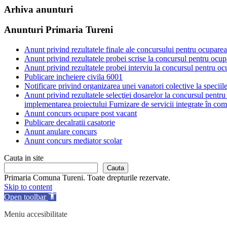
Arhiva anunturi
Anunturi Primaria Tureni
Anunt privind rezultatele finale ale concursului pentru ocupare
Anunt privind rezultatele probei scrise la concursul pentru ocu
Anunt privind rezultatele probei interviu la concursul pentru o
Publicare incheiere civila 6001
Notificare privind organizarea unei vanatori colective la speciile
Anunt privind rezultatele selecţiei dosarelor la concursul pentr
implementarea proiectului Furnizare de servicii integrate în comu
Anunt concurs ocupare post vacant
Publicare decalratii casatorie
Anunt anulare concurs
Anunt concurs mediator scolar
Cauta in site
Cauta
Primaria Comuna Tureni. Toate drepturile rezervate.
Skip to content
Open toolbar
Meniu accesibilitate