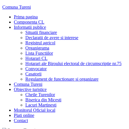
Skip
Comuna Tureni
to
Prima pagina
content
Componenta CL
Informatii publice
Situatii financiare
Declaratii de avere si interese
Registrul agricol
Organigrama
Lista Functiilor
Hotarari CL
Hotarari ale Biroului electoral de circumscriptie nr.75
Convocator
Casatorii
Regulament de functionare si organizare
Comuna Tureni
Obiective turistice
Cheile Turenilor
Biserica din Micesti
Lacuri Martinesti
Monitorul Oficial local
Plati online
Contact