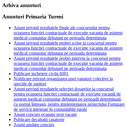
Arhiva anunturi
Anunturi Primaria Tureni
Anunt privind rezultatele finale ale concursului pentru
ocuparea functiei contractuale de executie vacanta de asistent
medical comunitar debutant pe perioada determinata
Anunt privind rezultatele probei scrise la concursul pentru
ocuparea functiei contractuale de executie vacanta de asistent
medical comunitar debutant pe perioada determinata
Anunt privind rezultatele probei interviu la concursul pentru
ocuparea functiei contractuale de executie vacanta de asistent
medical comunitar debutant pe perioada determinata
Publicare incheiere civila 6001
Notificare privind organizarea unei vanatori colective la
speciile de rapitori
Anunt privind rezultatele selecţiei dosarelor la concursul
pentru ocuparea funcţiei contractuale de execuție vacantă de
asistent medical comunitar debutant pe perioadă determinată,
cu normă întreagă, pentru implementarea proiectului Furnizare
de servicii integrate în comunitățile rurale
Anunt concurs ocupare post vacant
Publicare decalratii casatorie
Anunt anulare concurs