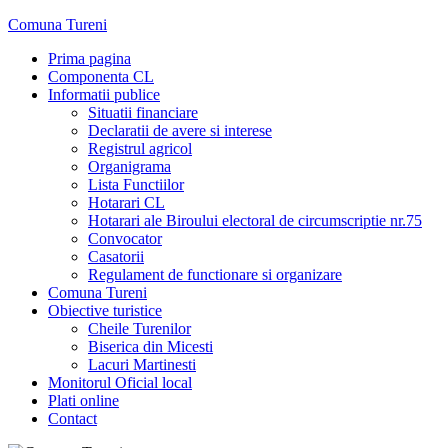
Skip
Comuna Tureni
to
Prima pagina
content
Componenta CL
Informatii publice
Situatii financiare
Declaratii de avere si interese
Registrul agricol
Organigrama
Lista Functiilor
Hotarari CL
Hotarari ale Biroului electoral de circumscriptie nr.75
Convocator
Casatorii
Regulament de functionare si organizare
Comuna Tureni
Obiective turistice
Cheile Turenilor
Biserica din Micesti
Lacuri Martinesti
Monitorul Oficial local
Plati online
Contact